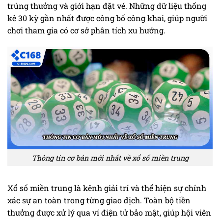
trúng thưởng và giới hạn đặt vé. Những dữ liệu thống
kê 30 kỳ gần nhất được công bố công khai, giúp người
chơi tham gia có cơ sở phân tích xu hướng.
Thông tin cơ bản mới nhất về xổ số miền trung
Xổ số miền trung là kênh giải trí và thể hiện sự chính
xác sự an toàn trong từng giao dịch. Toàn bộ tiền
thưởng được xử lý qua ví điện tử bảo mật, giúp hội viên