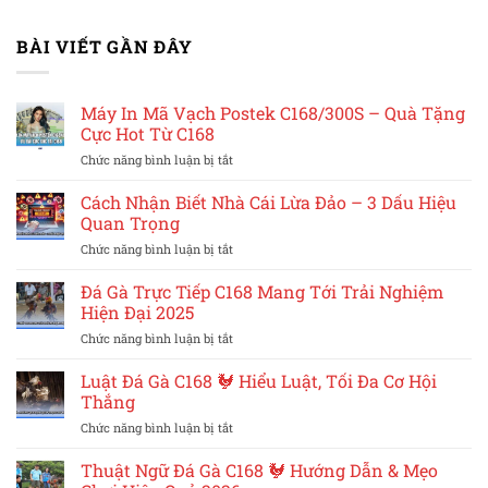
BÀI VIẾT GẦN ĐÂY
Máy In Mã Vạch Postek C168/300S – Quà Tặng
Cực Hot Từ C168
Chức năng bình luận bị tắt
ở
Máy
In
Cách Nhận Biết Nhà Cái Lừa Đảo – 3 Dấu Hiệu
Mã
Quan Trọng
Vạch
Chức năng bình luận bị tắt
ở
Postek
Cách
C168/300S
Nhận
Đá Gà Trực Tiếp C168 Mang Tới Trải Nghiệm
–
Biết
Quà
Hiện Đại 2025
Nhà
Tặng
Chức năng bình luận bị tắt
ở
Cái
Cực
Đá
Lừa
Hot
Gà
Luật Đá Gà C168 🐓 Hiểu Luật, Tối Đa Cơ Hội
Đảo
Từ
Trực
–
Thắng
C168
Tiếp
3
Chức năng bình luận bị tắt
ở
C168
Dấu
Luật
Mang
Hiệu
Đá
Thuật Ngữ Đá Gà C168 🐓 Hướng Dẫn & Mẹo
Tới
Quan
Gà
Trải