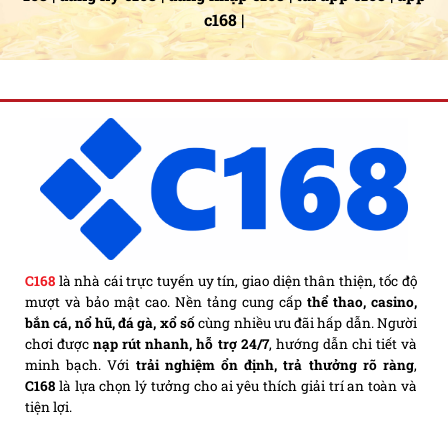
c168 |
C168
là nhà cái trực tuyến uy tín, giao diện thân thiện, tốc độ
mượt và bảo mật cao. Nền tảng cung cấp
thể thao, casino,
bắn cá, nổ hũ, đá gà, xổ số
cùng nhiều ưu đãi hấp dẫn. Người
chơi được
nạp rút nhanh, hỗ trợ 24/7
, hướng dẫn chi tiết và
minh bạch. Với
trải nghiệm ổn định, trả thưởng rõ ràng
,
C168
là lựa chọn lý tưởng cho ai yêu thích giải trí an toàn và
tiện lợi.