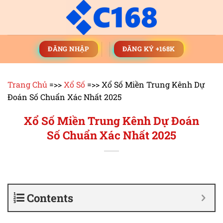
Bỏ
qua
nội
dung
ĐĂNG NHẬP
ĐĂNG KÝ +168K
Trang Chủ
=>>
Xổ Số
=>>
Xổ Số Miền Trung Kênh Dự
Đoán Số Chuẩn Xác Nhất 2025
Xổ Số Miền Trung Kênh Dự Đoán
Số Chuẩn Xác Nhất 2025
Contents