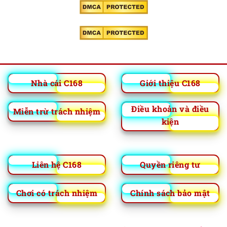
Nhà cái C168
Giới thiệu C168
Điều khoản và điều
Miễn trừ trách nhiệm
kiện
Liên hệ C168
Quyền riêng tư
Chơi có trách nhiệm
Chính sách bảo mật