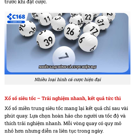
trước khi đặt cược.
Nhiều loại hình cá cược hiện đại
Xổ số siêu tốc – Trải nghiệm nhanh, kết quả tức thì
Xổ số miền trung siêu tốc mang lại kết quả chỉ sau vài
phút quay. Lựa chọn hoàn hảo cho người ưa tốc độ và
thích trải nghiệm nhanh. Mỗi vòng quay có quy mô
nhỏ hơn nhưng diễn ra liên tục trong ngày.