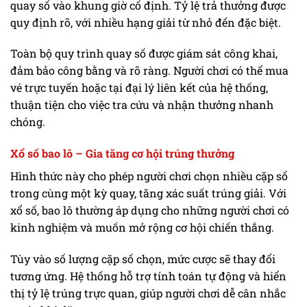
quay số vào khung giờ cố định. Tỷ lệ trả thưởng được
quy định rõ, với nhiều hạng giải từ nhỏ đến đặc biệt.
Toàn bộ quy trình quay số được giám sát công khai,
đảm bảo công bằng và rõ ràng. Người chơi có thể mua
vé trực tuyến hoặc tại đại lý liên kết của hệ thống,
thuận tiện cho việc tra cứu và nhận thưởng nhanh
chóng.
Xổ số bao lô – Gia tăng cơ hội trúng thưởng
Hình thức này cho phép người chơi chọn nhiều cặp số
trong cùng một kỳ quay, tăng xác suất trúng giải. Với
xổ số, bao lô thường áp dụng cho những người chơi có
kinh nghiệm và muốn mở rộng cơ hội chiến thắng.
Tùy vào số lượng cặp số chọn, mức cược sẽ thay đổi
tương ứng. Hệ thống hỗ trợ tính toán tự động và hiển
thị tỷ lệ trúng trực quan, giúp người chơi dễ cân nhắc