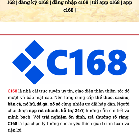
168 | đăng ký c168 | đăng nhập c168 | tải app c168 | app
c168 |
C168
là nhà cái trực tuyến uy tín, giao diện thân thiện, tốc độ
mượt và bảo mật cao. Nền tảng cung cấp
thể thao, casino,
bắn cá, nổ hũ, đá gà, xổ số
cùng nhiều ưu đãi hấp dẫn. Người
chơi được
nạp rút nhanh, hỗ trợ 24/7
, hướng dẫn chi tiết và
minh bạch. Với
trải nghiệm ổn định, trả thưởng rõ ràng
,
C168
là lựa chọn lý tưởng cho ai yêu thích giải trí an toàn và
tiện lợi.