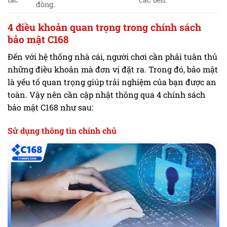
đồng.
4 điều khoản quan trọng trong chính sách
bảo mật C168
Đến với hệ thống nhà cái, người chơi cần phải tuân thủ
những điều khoản mà đơn vị đặt ra. Trong đó, bảo mật
là yếu tố quan trọng giúp trải nghiệm của bạn được an
toàn. Vậy nên cần cập nhật thông qua 4 chính sách
bảo mật C168 như sau:
Sử dụng thông tin chính chủ