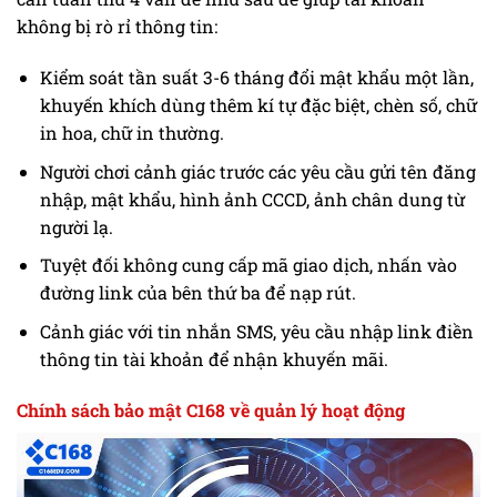
không bị rò rỉ thông tin:
Kiểm soát tần suất 3-6 tháng đổi mật khẩu một lần,
khuyến khích dùng thêm kí tự đặc biệt, chèn số, chữ
in hoa, chữ in thường.
Người chơi cảnh giác trước các yêu cầu gửi tên đăng
nhập, mật khẩu, hình ảnh CCCD, ảnh chân dung từ
người lạ.
Tuyệt đối không cung cấp mã giao dịch, nhấn vào
đường link của bên thứ ba để nạp rút.
Cảnh giác với tin nhắn SMS, yêu cầu nhập link điền
thông tin tài khoản để nhận khuyến mãi.
Chính sách bảo mật C168 về quản lý hoạt động