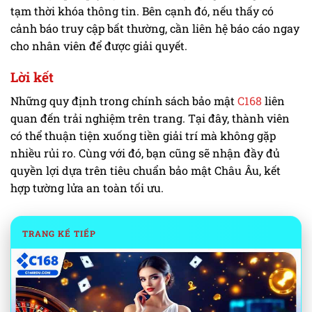
tạm thời khóa thông tin. Bên cạnh đó, nếu thấy có
cảnh báo truy cập bất thường, cần liên hệ báo cáo ngay
cho nhân viên để được giải quyết.
Lời kết
Những quy định trong chính sách bảo mật
C168
liên
quan đến trải nghiệm trên trang. Tại đây, thành viên
có thể thuận tiện xuống tiền giải trí mà không gặp
nhiều rủi ro. Cùng với đó, bạn cũng sẽ nhận đầy đủ
quyền lợi dựa trên tiêu chuẩn bảo mật Châu Âu, kết
hợp tường lửa an toàn tối ưu.
TRANG KẾ TIẾP