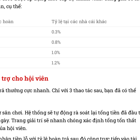
n, cụ thể:
ợc hoàn
Tỷ lệ tại các nhà cái khác
0.3%
0.8%
1.0%
1.2%
 trợ cho hội viên
trả thưởng cực nhanh. Chỉ với 3 thao tác sau, bạn đã có thể
sân chơi. Hệ thống sẽ tự động rà soát lại tổng tiền đã đầu t
i ngày. Trang giải trí sẽ nhanh chóng xác định tổng tổn thất
ủa hội viên.
nhân tiền lỗ với tỷ lệ hoàn trả sau đó cộng trực tiếp vào tài