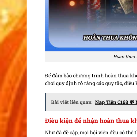
Hoàn thua k
Để đảm bảo chương trình hoàn thua khô
chơi quy định rõ ràng các quy tắc, điều
Bài viết liên quan:
Nạp Tiền C168 💸
Điều kiện để nhận hoàn thua k
Như đã đề cập, mọi hội viên đều có thể