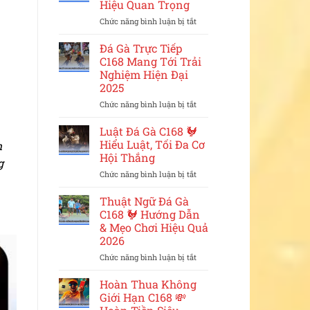
Hiệu Quan Trọng
Postek
Chức năng bình luận bị tắt
ở
C168/300S
Cách
–
Nhận
Quà
Đá Gà Trực Tiếp
Biết
Tặng
C168 Mang Tới Trải
Nhà
Cực
Nghiệm Hiện Đại
Cái
Hot
2025
Lừa
Từ
Đảo
Chức năng bình luận bị tắt
C168
ở
–
Đá
3
Gà
Luật Đá Gà C168 🐓
Dấu
Trực
Hiểu Luật, Tối Đa Cơ
h
Hiệu
Tiếp
Hội Thắng
g
Quan
C168
Chức năng bình luận bị tắt
Trọng
ở
Mang
Luật
Tới
Đá
Trải
Thuật Ngữ Đá Gà
Gà
Nghiệm
C168 🐓 Hướng Dẫn
C168
Hiện
& Mẹo Chơi Hiệu Quả
🐓
Đại
2026
Hiểu
2025
Luật,
Chức năng bình luận bị tắt
ở
Tối
Thuật
Đa
Ngữ
Hoàn Thua Không
Cơ
Đá
Giới Hạn C168 💸
Hội
Gà