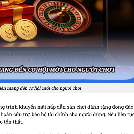
iền mang đến cơ hội mới cho người chơi
ng trình khuyến mãi hấp dẫn sân chơi dành tặng đông đảo
hoản cứu trợ, bảo hộ tài chính cho người dùng. Nếu liên tục
ro tổn thất.