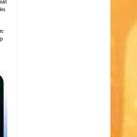
 mất
yên
ực
ếp