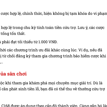
 cược hợp lệ, chính thức, hiện không bị tạm khóa do vi phạ
ợp lệ trong chu kỳ tính toán tiền cứu trợ. Lưu ý, các cược
 tổng tổn thất.
ả phải đạt tối thiểu từ 1.000 VNĐ.
ời các chương trình ưu đãi khác cùng lúc. Ví dụ, nếu đã
bị từ chối đăng ký tham gia chương trình bảo hiểm cược khi
,…
của sân chơi
ộc khi tham gia khám phá mọi chuyên mục giải trí. Dù là
ỉ cần phát sinh tiền lỗ, bạn đã có thể thu về thưởng cứu trợ
 C168 được áp dụng theo cấp độ thành viên. Càng gắn bó lâ