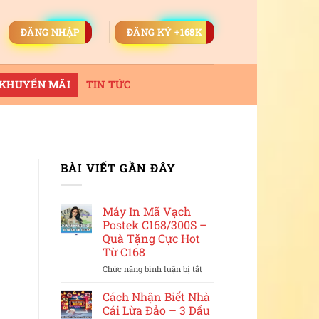
ĐĂNG NHẬP
ĐĂNG KÝ +168K
KHUYẾN MÃI
TIN TỨC
BÀI VIẾT GẦN ĐÂY
Máy In Mã Vạch
Postek C168/300S –
Quà Tặng Cực Hot
Từ C168
Chức năng bình luận bị tắt
ở
Máy
In
Cách Nhận Biết Nhà
Mã
Cái Lừa Đảo – 3 Dấu
Vạch