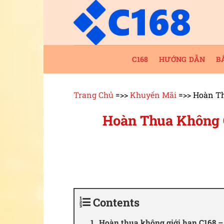
Bỏ
qua
nội
dung
C168
HƯỚNG DẪN
B
Trang Chủ
=>>
Khuyến Mãi
=>>
Hoàn Th
Hoàn Thua Không G
Contents
Hoàn thua không giới hạn C168 