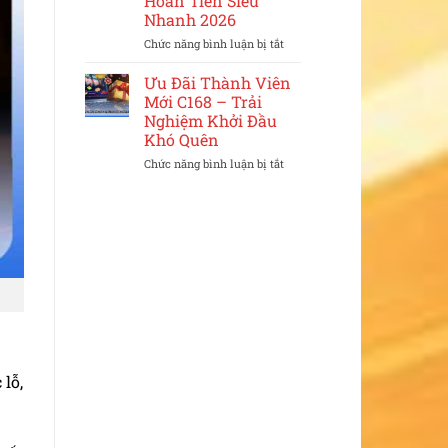
Hoàn Tiền Siêu
Thắng
C168
Nhanh 2026
🐓
Hướng
Chức năng bình luận bị tắt
ở
Dẫn
Hoàn
&
Thua
Ưu Đãi Thành Viên
Mẹo
Không
Mới C168 – Trải
Chơi
Giới
Nghiệm Khởi Đầu
Hiệu
Hạn
Khó Quên
Quả
C168
2026
💸
Chức năng bình luận bị tắt
ở
Hoàn
Ưu
Tiền
Đãi
Siêu
Thành
Nhanh
Viên
2026
Mới
C168
–
Trải
Nghiệm
Khởi
Đầu
Khó
 lỗ,
Quên