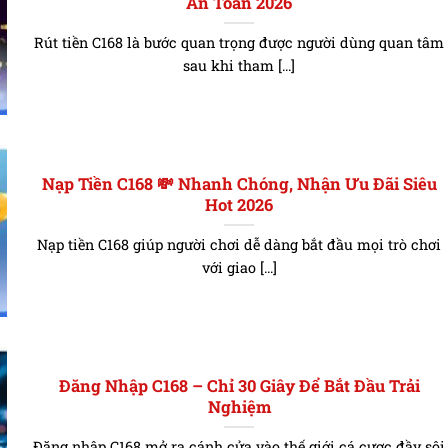
An Toàn 2026
Rút tiền C168 là bước quan trọng được người dùng quan tâm
sau khi tham [...]
Nạp Tiền C168 💸 Nhanh Chóng, Nhận Ưu Đãi Siêu
Hot 2026
Nạp tiền C168 giúp người chơi dễ dàng bắt đầu mọi trò chơi
với giao [...]
Đăng Nhập C168 – Chỉ 30 Giây Để Bắt Đầu Trải
Nghiệm
Đăng nhập C168 mở ra cánh cửa vào thế giới cá cược đầy sôi