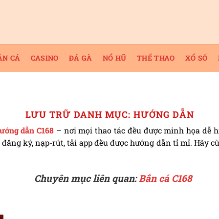
ẮN CÁ
CASINO
ĐÁ GÀ
NỔ HŨ
THỂ THAO
XỔ SỐ
LƯU TRỮ DANH MỤC:
HƯỚNG DẪN
ướng dẫn C168
– nơi mọi thao tác đều được minh họa dễ h
 đăng ký, nạp-rút, tải app đều được hướng dẫn tỉ mỉ. Hãy 
Chuyên mục liên quan:
Bắn cá C168