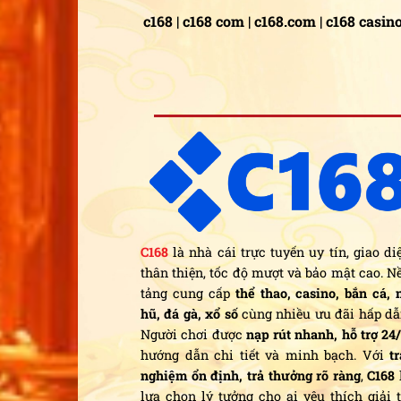
c168 | c168 com | c168.com | c168 casino 
C168
là nhà cái trực tuyến uy tín, giao di
thân thiện, tốc độ mượt và bảo mật cao. N
tảng cung cấp
thể thao, casino, bắn cá, 
hũ, đá gà, xổ số
cùng nhiều ưu đãi hấp dẫ
Người chơi được
nạp rút nhanh, hỗ trợ 24
hướng dẫn chi tiết và minh bạch. Với
tr
nghiệm ổn định, trả thưởng rõ ràng
,
C168
lựa chọn lý tưởng cho ai yêu thích giải t