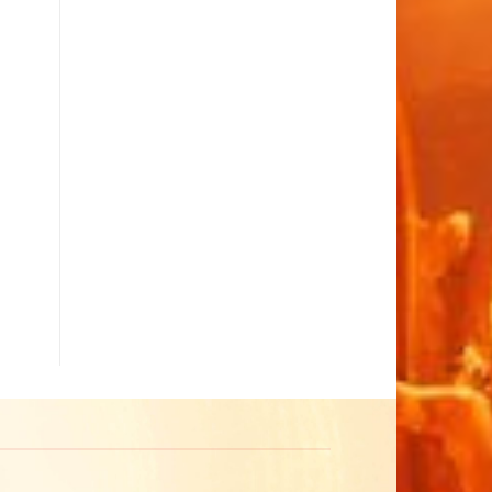
2026
Mới
C168
–
Trải
Nghiệm
Khởi
Đầu
Khó
Quên