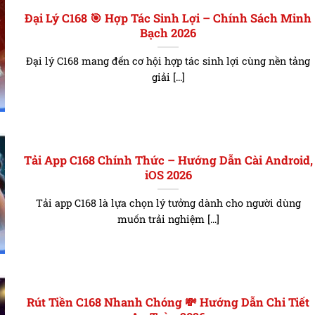
Đại Lý C168 🎯 Hợp Tác Sinh Lợi – Chính Sách Minh
Bạch 2026
Đại lý C168 mang đến cơ hội hợp tác sinh lợi cùng nền tảng
giải [...]
Tải App C168 Chính Thức – Hướng Dẫn Cài Android,
iOS 2026
Tải app C168 là lựa chọn lý tưởng dành cho người dùng
muốn trải nghiệm [...]
Rút Tiền C168 Nhanh Chóng 💸 Hướng Dẫn Chi Tiết