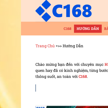
Bỏ
qua
nội
dung
C168
HƯỚNG DẪN
B
Trang Chủ
=>>
Hướng Dẫn
Chào mừng bạn đến với chuyên mục
H
quen hay đã có kinh nghiệm, từng bước
thông suốt, an toàn với
C168
.