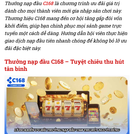
Thưởng nạp đầu
C168
là chương trình ưu đãi giá trị
dành cho mọi thành viên mới gia nhập sân chơi này.
Thương hiệu C168 mang đến cơ hội tăng gấp đôi vốn
khởi điểm, giúp bạn chinh phục mọi sảnh game trực
tuyến một cách dễ dàng. Hướng dẫn hội viên thực hiện
giao dịch nạp đầu tiên nhanh chóng để không bỏ lỡ ưu
đãi đặc biệt này.
Thưởng nạp đầu C168 – Tuyệt chiêu thu hút
tân binh