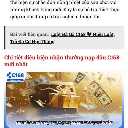
thể hiện sự chào đón nồng nhiệt của sân chơi với
những khách hàng mới. Đây là sự hỗ trợ thiết thực
giúp người dùng có trải nghiệm thuận lợi.
Bài viết liên quan:
Luật Đá Gà C168 🐓 Hiểu Luật,
Tối Đa Cơ Hội Thắng
Chi tiết điều kiện nhận thưởng nạp đầu C168
mới nhất