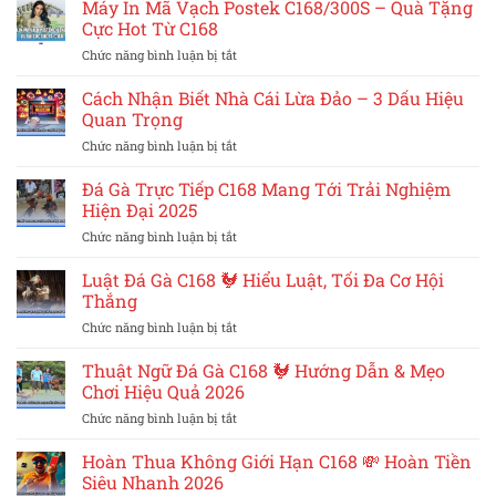
Máy In Mã Vạch Postek C168/300S – Quà Tặng
Cực Hot Từ C168
Chức năng bình luận bị tắt
ở
Máy
In
Cách Nhận Biết Nhà Cái Lừa Đảo – 3 Dấu Hiệu
Mã
Quan Trọng
Vạch
Chức năng bình luận bị tắt
ở
Postek
Cách
C168/300S
Nhận
Đá Gà Trực Tiếp C168 Mang Tới Trải Nghiệm
–
Biết
Quà
Hiện Đại 2025
Nhà
Tặng
Chức năng bình luận bị tắt
ở
Cái
Cực
Đá
Lừa
Hot
Gà
Luật Đá Gà C168 🐓 Hiểu Luật, Tối Đa Cơ Hội
Đảo
Từ
Trực
–
Thắng
C168
Tiếp
3
Chức năng bình luận bị tắt
ở
C168
Dấu
Luật
Mang
Hiệu
Đá
Thuật Ngữ Đá Gà C168 🐓 Hướng Dẫn & Mẹo
Tới
Quan
Gà
Trải
Chơi Hiệu Quả 2026
Trọng
C168
Nghiệm
Chức năng bình luận bị tắt
ở
🐓
Hiện
Thuật
Hiểu
Đại
Ngữ
Hoàn Thua Không Giới Hạn C168 💸 Hoàn Tiền
Luật,
2025
Đá
Tối
Siêu Nhanh 2026
Gà