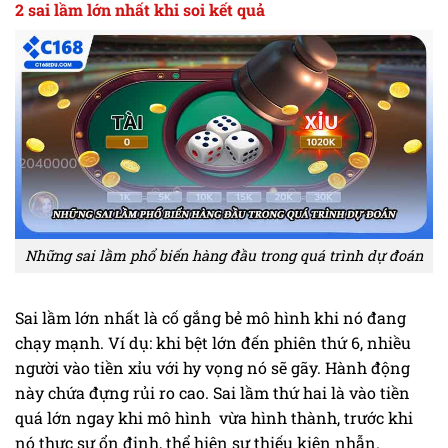
2 sai lầm lớn nhất khi soi kết quả
Những sai lầm phổ biến hàng đầu trong quá trình dự đoán
Sai lầm lớn nhất là cố gắng bẻ mô hình khi nó đang
chạy mạnh. Ví dụ: khi bệt lớn đến phiên thứ 6, nhiều
người vào tiền xỉu với hy vọng nó sẽ gãy. Hành động
này chứa đựng rủi ro cao. Sai lầm thứ hai là vào tiền
quá lớn ngay khi mô hình vừa hình thành, trước khi
nó thực sự ổn định, thể hiện sự thiếu kiên nhẫn.