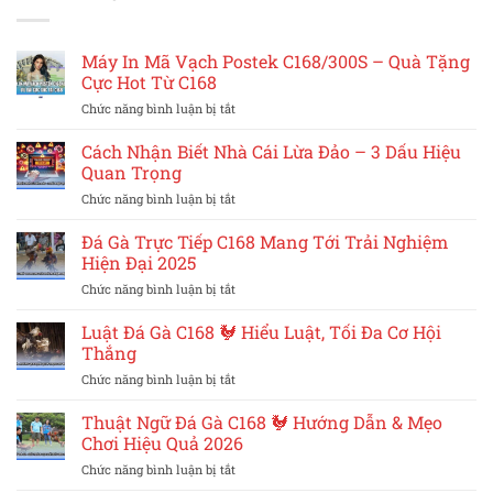
Máy In Mã Vạch Postek C168/300S – Quà Tặng
Cực Hot Từ C168
Chức năng bình luận bị tắt
ở
Máy
In
Cách Nhận Biết Nhà Cái Lừa Đảo – 3 Dấu Hiệu
Mã
Quan Trọng
Vạch
Chức năng bình luận bị tắt
ở
Postek
Cách
C168/300S
Nhận
Đá Gà Trực Tiếp C168 Mang Tới Trải Nghiệm
–
Biết
Quà
Hiện Đại 2025
Nhà
Tặng
Chức năng bình luận bị tắt
ở
Cái
Cực
Đá
Lừa
Hot
Gà
Luật Đá Gà C168 🐓 Hiểu Luật, Tối Đa Cơ Hội
Đảo
Từ
Trực
–
Thắng
C168
Tiếp
3
Chức năng bình luận bị tắt
ở
C168
Dấu
Luật
Mang
Hiệu
Đá
Thuật Ngữ Đá Gà C168 🐓 Hướng Dẫn & Mẹo
Tới
Quan
Gà
Trải
Chơi Hiệu Quả 2026
Trọng
C168
Nghiệm
Chức năng bình luận bị tắt
ở
🐓
Hiện
Thuật
Hiểu