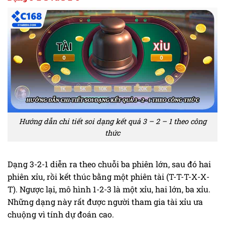
Hướng dẫn chi tiết soi dạng kết quả 3 – 2 – 1 theo công
thức
Dạng 3-2-1 diễn ra theo chuỗi ba phiên lớn, sau đó hai
phiên xỉu, rồi kết thúc bằng một phiên tài (T-T-T-X-X-
T). Ngược lại, mô hình 1-2-3 là một xỉu, hai lớn, ba xỉu.
Những dạng này rất được người tham gia tài xỉu ưa
chuộng vì tính dự đoán cao.