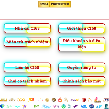
Nhà cái C168
Giới thiệu C168
Điều khoản và điều
Miễn trừ trách nhiệm
kiện
Liên hệ C168
Quyền riêng tư
Chơi có trách nhiệm
Chính sách bảo mật